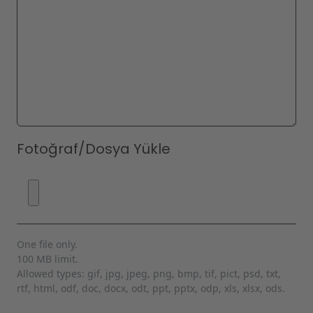
Fotoğraf/Dosya Yükle
One file only.
100 MB limit.
Allowed types: gif, jpg, jpeg, png, bmp, tif, pict, psd, txt,
rtf, html, odf, doc, docx, odt, ppt, pptx, odp, xls, xlsx, ods.