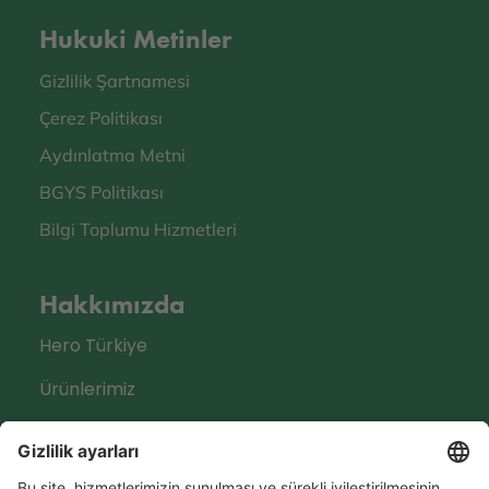
Hukuki Metinler
Gizlilik Şartnamesi
Çerez Politikası
Aydınlatma Metni
BGYS Politikası
Bilgi Toplumu Hizmetleri
Hakkımızda
Hero Türkiye
Ürünlerimiz