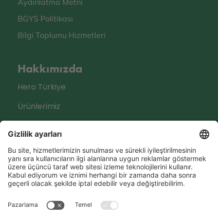
Aydınlatma Metni
BGYS Politikası
Bilgi Toplumu Hizmetleri
Hakkımızda
Hero Türkiye
Ürünlerimiz
Sosyal Medya