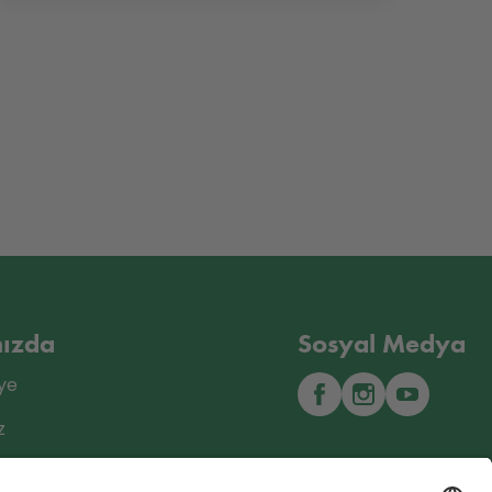
ızda
Sosyal Medya
ye
z