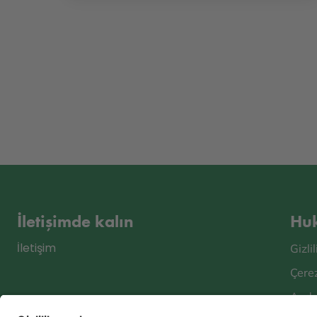
İletişimde kalın
Huk
İletişim
Gizli
Çerez
Aydı