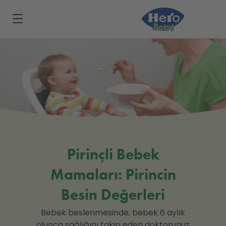
Skip to main content
Pirinçli Bebek
Mamaları: Pirincin
Besin Değerleri
Bebek beslenmesinde, bebek 6 aylık
olunca sağlığını takip eden doktorunuz