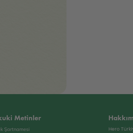
uki Metinler
Hakkım
Hero Türki
lik Şartnamesi