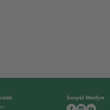
ızda
Sosyal Medya
ye