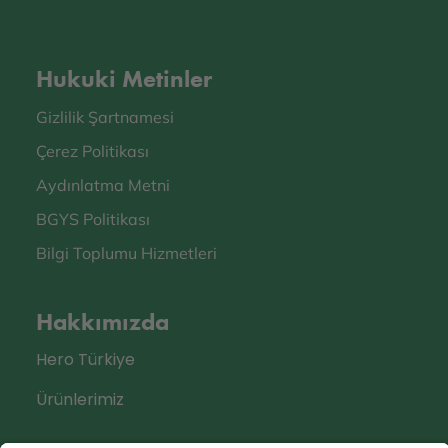
Hukuki Metinler
Gizlilik Şartnamesi
Çerez Politikası
Aydınlatma Metni
BGYS Politikası
Bilgi Toplumu Hizmetleri
Hakkımızda
Hero Türkiye
Ürünlerimiz