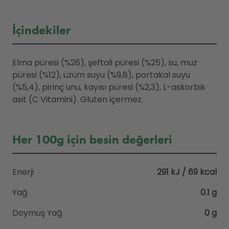
İçindekiler
Elma püresi (%26), şeftali püresi (%25), su, muz
püresi (%12), üzüm suyu (%9,8), portakal suyu
(%5,4), pirinç unu, kayısı püresi (%2,3), L-askorbik
asit (C Vitamini). Gluten içermez.
Her 100g için besin değerleri
Enerji
291 kJ / 69 kcal
Yağ
0.1 g
Doymuş Yağ
0 g