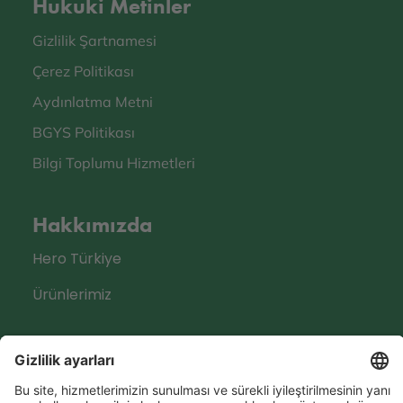
Hukuki Metinler
Gizlilik Şartnamesi
Çerez Politikası
Aydınlatma Metni
BGYS Politikası
Bilgi Toplumu Hizmetleri
Hakkımızda
Hero Türkiye
Ürünlerimiz
Sosyal Medya