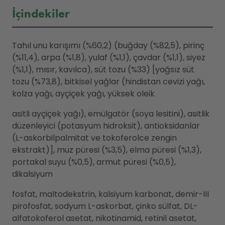
İçindekiler
Tahıl unu karışımı (%60,2) (buğday (%82,5), pirinç
(%11,4), arpa (%1,8), yulaf (%1,1), çavdar (%1,1), siyez
(%1,1), mısır, kavılca), süt tozu (%33) [yağsız süt
tozu (%73,8), bitkisel yağlar (hindistan cevizi yağı,
kolza yağı, ayçiçek yağı, yüksek oleik
asitli ayçiçek yağı), emülgatör (soya lesitini), asitlik
düzenleyici (potasyum hidroksit), antioksidanlar
(L-askorbilpalmitat ve tokoferolce zengin
ekstrakt)], muz püresi (%3,5), elma püresi (%1,3),
portakal suyu (%0,5), armut püresi (%0,5),
dikalsiyum
fosfat, maltodekstrin, kalsiyum karbonat, demir-III
pirofosfat, sodyum L-askorbat, çinko sülfat, DL-
alfatokoferol asetat, nikotinamid, retinil asetat,