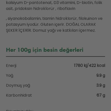
kalsiyum D-pantotenat, D3 vitamini, D-biotin, folik
asit, pridoksin hidroklorür , riboflavin
, siyanokobalamin, tiamin hidroklorür, filokuinon ve
potasyum iyodür. Gluten içerir. DOĞAL OLARAK
ŞEKER İÇERİR. Domuz yağı ve katkıları içermez.
Her 100g için besin değerleri
Enerji
1780 kj/422 kcal
Yağ
9.9 g
Doymuş yağ
3.9 g
Karbonhidrat
67 g