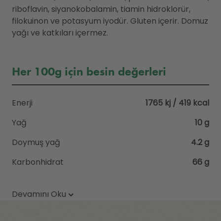
riboflavin, siyanokobalamin, tiamin hidroklorür,
filokuinon ve potasyum iyodür. Gluten içerir. Domuz
yağı ve katkıları içermez.
Her 100g için besin değerleri
Enerji
1765 kj / 419 kcal
Yağ
10 g
Doymuş yağ
4.2 g
Karbonhidrat
66 g
Devamını Oku