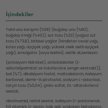
İçindekiler
Tahıl unu karışımı (%59) (buğday unu (%60),
buğday irmiği (%40)), süt tozu (%33) [yağsız süt
tozu (%73,8), bitkisel yağlar (hindistan cevizi yağı,
kolza yağı, ayçiçek yağı, yüksek oleik asitli ayçiçek
yağı), emülgatör (soya lesitini), asitlik düzenleyici
(potasyum hidroksit), antioksidanlar (L-
askorbilpalmitat ve tokoferolce zengin ekstrakt)],
bal (%7), dikalsiyum fosfat, maltodekstrin, kalsiyum
karbonat, demir-III pirofosfat, sodyum L-askorbat,
tarçın tozu (%0,04), çinko sülfat, DL-alfatokoferol
asetat,
nikotinamid, retinil asetat, kalsiyum D-pantotenat,
D3 vitamini, D-biotin, folik asit, pridoksin hidroklorür,