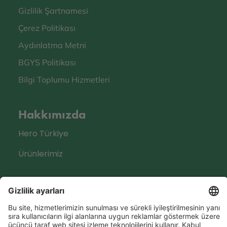
Gizlilik Şartnamesi
Çerez Politikası
Aydınlatma Metni
BGYS Politikası
Bilgi Toplumu Hizmetleri
Hakkımızda
Hero Türkiye
Ürünlerimiz
Sosyal Medya